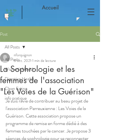
Accueil
Post
All Posts
nforquignon
All Posts
6 oct. 2021
1 min de lecture
La Sophrologie et les
Women's Health
femmes de l'association
Digestive Health
Clean Eating
"Les Voies de la Guérison"
info pratique
Je suis ravie de contribuer au beau projet de 
l'association Perreuxienne : Les Voies de la 
Guérison. Cette association propose un 
programme de remise en forme dédié à des 
femmes touchées par le cancer. Je propose 3 
séances de sophrologie pour se reconnecter 