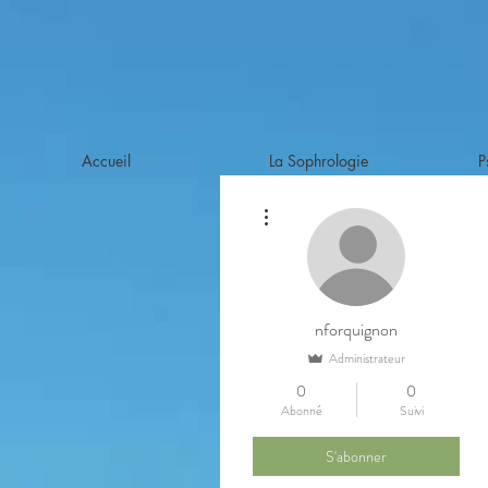
Accueil
La Sophrologie
P
Plus d'actions
nforquignon
Administrateur
0
0
Abonné
Suivi
S'abonner