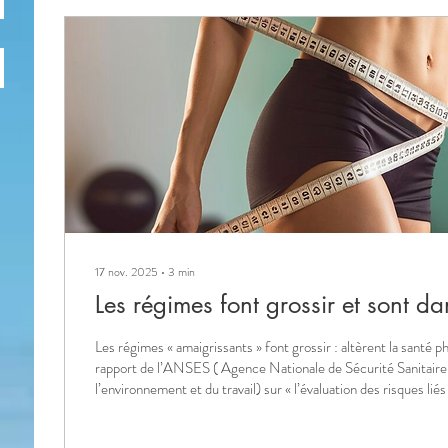
17 nov. 2025
∙
3
min
Les régimes font grossir et sont d
Les régimes « amaigrissants » font grossir : altèrent la santé 
rapport de l’ANSES ( Agence Nationale de Sécurité Sanitaire d
l’environnement et du travail) sur « l’évaluation des risques liés aux pratiques
alimentaires d’amaigrissement », établi en 2010 par un comité
indépendants, montre clairement l’inefficacité des régimes da