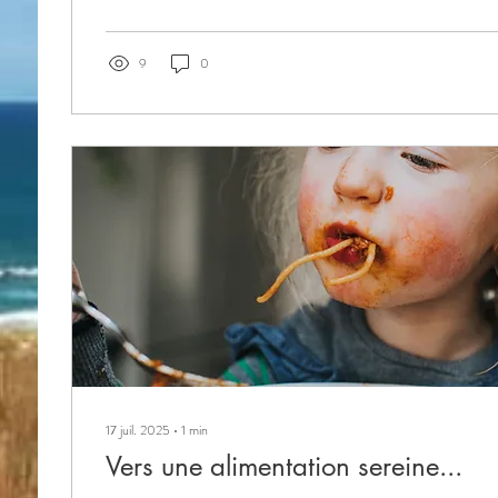
l’obésité et du surpoids ainsi que leur nocivité pour la santé ph
reprise...
9
0
17 juil. 2025
∙
1
min
Vers une alimentation sereine...