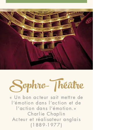
Sophro-Théâtre
« Un bon acteur sait mettre de
l’émotion dans l’action et de
l’action dans l’émotion.»
Charlie Chaplin
Acteur et réalisateur anglais
(1889-1977)