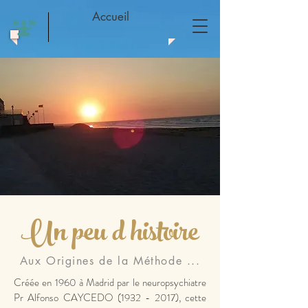
Accueil
Un peu d histoire
Aux Origines de la Méthode ...
Créée en 1960 à Madrid par le neuropsychiatre
Pr Alfonso CAYCEDO
(1932 - 2017)
, cette